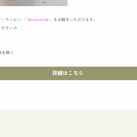
ク・ウンビン
「 Do-re-mi-fa 」
をお聴きいただけます。
ださい🎶
機材を除く
詳細はこちら