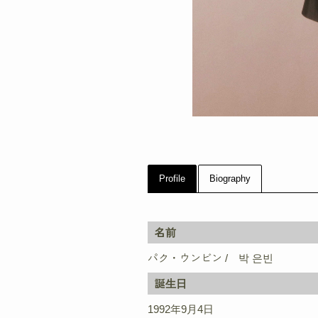
Profile
Biography
名前
パク・ウンビン / 박 은빈
誕生日
1992年9月4日