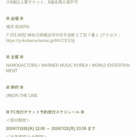
※6歳以上要チケット、6歳未満入場不可
ꕤ 会場 ꕤ
横浜 BUNTAI
〒231-0032 神奈川県横浜市中区不老町２丁目７番１
(アクセス：
https://yokohama-buntai.jp/#ACCESS
)
ꕤ 主催 ꕤ
NAMOOACTORS / WARNER MUSIC KOREA / WORLD ENTERTAIN
MENT
ꕤ 制作 ꕤ
(株)ON THE LINE
ꕤ FC先行チケット予約受付スケジュール ꕤ
＜受付期間＞
2024/7/18日(木) 12:00 ～ 2024/7/22(月) 23:59 まで
＜当落確認/入金期間＞