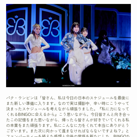
パク・ウンビンは「皆さん、私は今日の日本のスケジュールを最後に
また新しい準備に入ります。なので実は撮影中、辛い時にこうやって
決まったスケジュールを考えながら頑張りました。『私に力になって
くれるBINGOに会えるから』こう思いながら。今日皆さんと向き合っ
たこの記憶をまた思いながら、帰ったら皆さんが好きでいてくれる私
の本業をまた頑張ります。私にこんなに力をくれて本当にありがとう
ございます。また次に向かって進まなければならないですよね？」と
ファンパーティーを終えた感想と今後の覚悟を新たにした。BINGOた