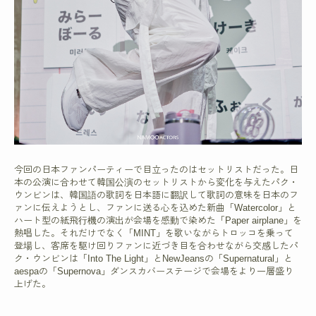
今回の日本ファンパーティーで目立ったのはセットリストだった。日
本の公演に合わせて韓国公演のセットリストから変化を与えたパク・
ウンビンは、韓国語の歌詞を日本語に翻訳して歌詞の意味を日本のフ
ァンに伝えようとし、ファンに送る心を込めた新曲「Watercolor」と
ハート型の紙飛行機の演出が会場を感動で染めた「Paper airplane」を
熱唱した。それだけでなく「MINT」を歌いながらトロッコを乗って
登場し、客席を駆け回りファンに近づき目を合わせながら交感したパ
ク・ウンビンは「Into The Light」とNewJeansの「Supernatural」と
aespaの「Supernova」ダンスカバーステージで会場をより一層盛り
上げた。