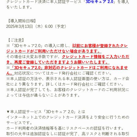
クレジットカード決済に本人認証サービス「
3Dセキュア 2.0
」を導入
をいたします。
【導入開始日程】
2025年3月13日（木）6:00（予定）
【ご注意】
※「3Dセキュア2.0」の導入に際し、
以前にお客様が登録されたクレ
ジットカードがご利用いただけない場合があります。
その場合は大変お手数ですが、
クレジットカード情報をご入力いただ
き、再度ご登録していただきますようお願いいたします。
※
「3Dセキュア2.0」非対応のクレジットカードはご利用になれませ
ん。
対応状況についてはカード発行会社にご確認ください。
※本人認証の方法や、表示される本人認証画面の使い方は、カード会
社により異なります。詳しくはカード発行会社にご確認ください。
※本人認証が完了しても、お客様のクレジットカードのご利用状況に
よっては与信が通らないことがあります。
▼本人認証サービス「3Dセキュア 2.0」とは
インターネット上でのクレジットカード決済をより安全に行うための
サービスです。
カード利用者の決済情報等を基にリスクベースの認証を行います。
取引の大半は追加認証なしに認証が完了、高リスクと判断される取引