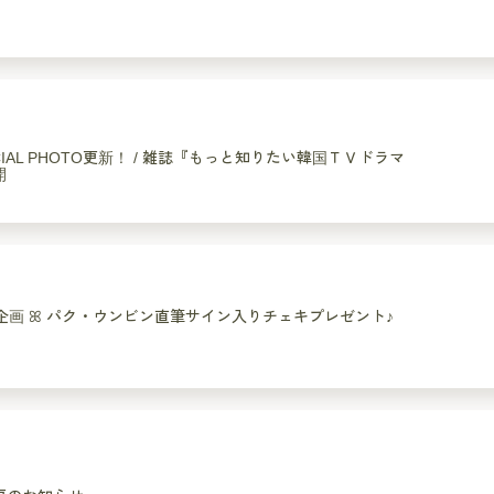
ECIAL PHOTO更新！ / 雑誌『もっと知りたい韓国ＴＶドラマ
開
NT企画 ꕤ パク・ウンビン直筆サイン入りチェキプレゼント♪