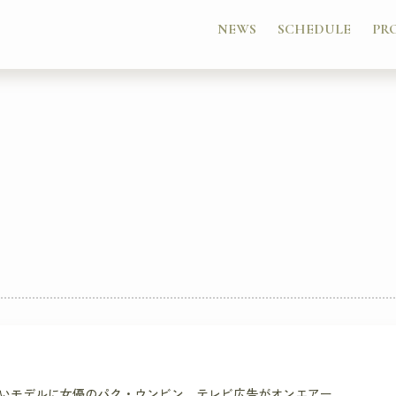
NEWS
SCHEDULE
PR
いモデルに女優のパク・ウンビン…テレビ広告がオンエアー