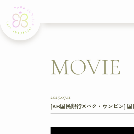
MOVIE
2025
07
11
[KB国民銀行✕パク・ウンビン] 国