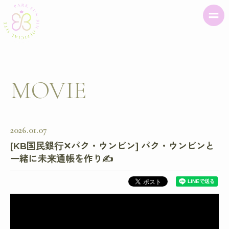
MOVIE
2026
01
07
[KB国民銀行✕パク・ウンビン] パク・ウンビンと
一緒に未来通帳を作り✍️