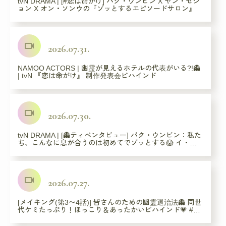
tvN DRAMA | [#恋は命がけ] パク・ウンビン X ヤン・セジ
ョン X オン・ソンウの『ゾッとするエピソードサロン』
videocam
2026.07.31.
NAMOO ACTORS | 幽霊が見えるホテルの代表がいる?!👻
| tvN 『恋は命がけ』 制作発表会ビハインド
videocam
2026.07.30.
tvN DRAMA | [👻ティベンタビュー] パク・ウンビン：私た
ち、こんなに息が合うのは初めてでゾッとする😱 イ・…
videocam
2026.07.27.
[メイキング(第3〜4話)] 皆さんのための幽霊退治法👻 同世
代ケミたっぷり！ほっこり＆あったかいビハインド💗 #…