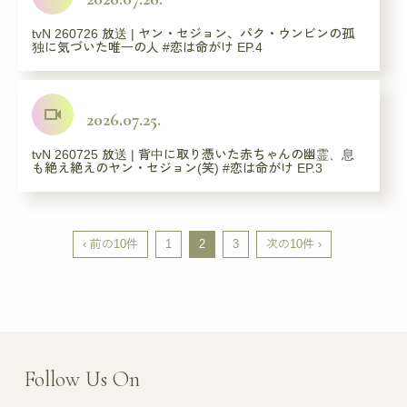
tvN 260726 放送 | ヤン・セジョン、パク・ウンビンの孤
独に気づいた唯一の人 #恋は命がけ EP.4
videocam
2026.07.25.
tvN 260725 放送 | 背中に取り憑いた赤ちゃんの幽霊、息
も絶え絶えのヤン・セジョン(笑) #恋は命がけ EP.3
‹ 前の10件
1
2
3
次の10件 ›
Follow Us On