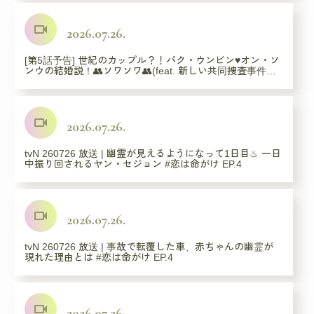
videocam
2026.07.26.
[第5話予告] 世紀のカップル？！パク・ウンビン♥オン・ソ
ンウの結婚説！👥ソワソワ👥(feat. 新しい共同捜査事件…
videocam
2026.07.26.
tvN 260726 放送 | 幽霊が見えるようになって1日目♨ 一日
中振り回されるヤン・セジョン #恋は命がけ EP.4
videocam
2026.07.26.
tvN 260726 放送 | 事故で転覆した車、赤ちゃんの幽霊が
現れた理由とは #恋は命がけ EP.4
videocam
2026.07.26.